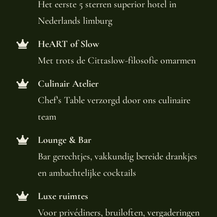
Het eerste 5 sterren superior hotel in
Nederlands limburg
HeART of Slow
Met trots de Cittaslow-filosofie omarmen
Culinair Atelier
Chef’s Table verzorgd door ons culinaire
team
Lounge & Bar
Bar gerechtjes, vakkundig bereide drankjes
en ambachtelijke cocktails
Luxe ruimtes
Voor privédiners, bruiloften, vergaderingen