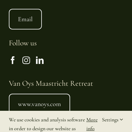
Email
Follow us
Van Oys Maastricht Retreat
www.vanoys.com
We use cookies and analysis software
More
Settings
Stay in touch
in order to design our website as
info