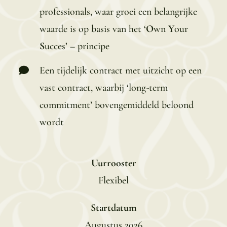
professionals, waar groei een belangrijke
waarde is op basis van het ‘
O
wn
Y
our
S
ucces’ – principe
Een tijdelijk contract met uitzicht op een
vast contract, waarbij ‘long-term
commitment’ bovengemiddeld beloond
wordt
Uurrooster
Flexibel
Startdatum
Augustus 2026