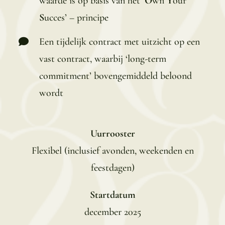
waarde is op basis van het ‘
O
wn
Y
our
S
ucces’ – principe
Een tijdelijk contract met uitzicht op een
vast contract, waarbij ‘long-term
commitment’ bovengemiddeld beloond
wordt
Uurrooster
Flexibel (inclusief avonden, weekenden en
feestdagen)
Startdatum
december 2025